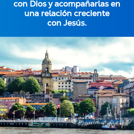
con Dios y acompañarlas en
una relación creciente
con
J
esús.